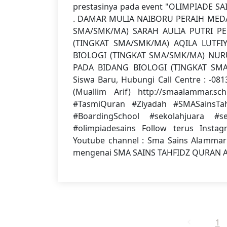
prestasinya pada event "OLIMPIADE SA
. DAMAR MULIA NAIBORU PERAIH MED
SMA/SMK/MA) SARAH AULIA PUTRI P
(TINGKAT SMA/SMK/MA) AQILA LUTF
BIOLOGI (TINGKAT SMA/SMK/MA) NU
PADA BIDANG BIOLOGI (TINGKAT SMA/S
Siswa Baru, Hubungi Call Centre : -081
(Muallim Arif) http://smaalammar.sc
#TasmiQuran #Ziyadah #SMASainsT
#BoardingSchool #sekolahjuara #s
#olimpiadesains Follow terus Inst
Youtube channel : Sma Sains Alammar
mengenai SMA SAINS TAHFIDZ QURAN
1