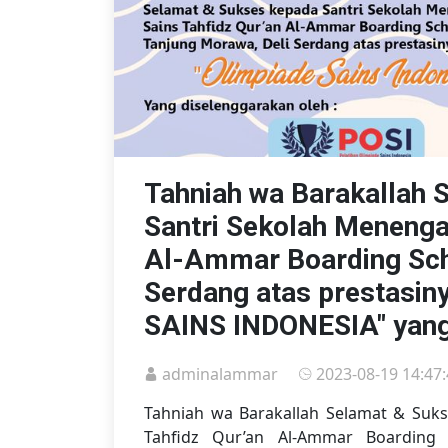
Tahniah wa Barakallah 
Santri Sekolah Menenga
Al-Ammar Boarding Sch
Serdang atas prestasin
SAINS INDONESIA" yang
adminalammar
2023-08-19 14:47
Tahniah wa Barakallah Selamat & Suk
Tahfidz Qur’an Al-Ammar Boarding