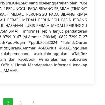
INS INDONESIA" yang diselenggarakan oleh POSI
ALI PERUNGGU PADA BIDANG SEJARAH (TINGKAT
ERAIH MEDALI PERUNGGU PADA BIDANG KIMIA
IYAH PERAIH MEDALI PERUNGGU PADA BIDANG
RUL HASANAH LUBIS PERAIH MEDALI PERUNGGU
MK/MA) . informasi lebih lanjut pendaftaran
3 9799 0167 (Al-Ammar Official) -0822 7299 7127
h.id/Ppdb/login #ppdb20232024 #TahfidzQuran
ahfidzQuranAlAmmar #SMAPlus #SMAUnggulan
ekolahpemenang #sekolahunggulan #Tahfidz
agram dan Facebook @sma_alammar Subscribe
 Official Untuk Mendapatkan informasi lengkap
 AL-AMMAR
2
3