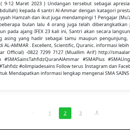
 ( 9-12 Maret 2023 ) Undangan tersebut sebagai apresia
dullah) kepada 4 santri Al-Ammar dengan katagori prestas
ayyah Hamzah dan ikut juga mendampingi 1 Pengajar (Mu'alli
h beberapa bulan lalu 4 orang juga telah diberangkatka
un pada ajang IFEX 23 kali ini, Santri akan secara langs
ng asing yang hadir sebagai tamu maupun pengunjung, b
i AL-AMMAR . Excellent, Scientific, Quranic. informasi lebi
ar Official) -0822 7299 7127 (Muallim Arif) http://smaa
h #SMASainsTahfidzQuranAlAmmar #SMAPlus #SMAUngg
Tahfidz #olimpiadesains Follow terus Instagram dan Fac
l Untuk Mendapatkan informasi lengkap mengenai SMA SA
1
2
3