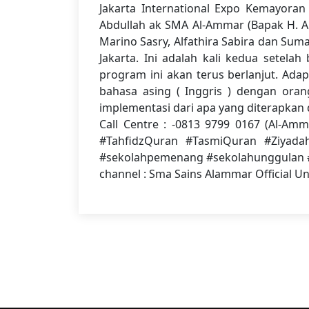
Jakarta International Expo Kemayoran
Abdullah ak SMA Al-Ammar (Bapak H. Ab
Marino Sasry, Alfathira Sabira dan Sum
Jakarta. Ini adalah kali kedua setela
program ini akan terus berlanjut. Adap
bahasa asing ( Inggris ) dengan ora
implementasi dari apa yang diterapkan d
Call Centre : -0813 9799 0167 (Al-Amm
#TahfidzQuran #TasmiQuran #Ziyada
#sekolahpemenang #sekolahunggulan #
channel : Sma Sains Alammar Officia