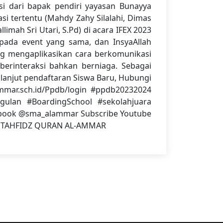
si dari bapak pendiri yayasan Bunayya
i tertentu (Mahdy Zahy Silalahi, Dimas
mah Sri Utari, S.Pd) di acara IFEX 2023
n pada event yang sama, dan InsyaAllah
ung mengaplikasikan cara berkomunikasi
erinteraksi bahkan berniaga. Sebagai
h lanjut pendaftaran Siswa Baru, Hubungi
lammar.sch.id/Ppdb/login #ppdb20232024
ulan #BoardingSchool #sekolahjuara
ebook @sma_alammar Subscribe Youtube
INS TAHFIDZ QURAN AL-AMMAR