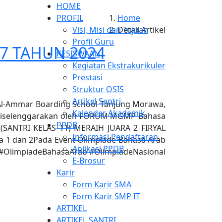
HOME
PROFIL
Home
Visi, Misi dan Tujuan
Detail Artikel
Profil Guru
 7 TAHUN 2024
KESISWAAN
Kegiatan Ekstrakurikuler
Prestasi
Struktur OSIS
Artikel Santri
 Al-Ammar Boarding School Tanjung Morawa,
Kalender Akademik
g diselenggarakan oleh FORUM MGMP Bahasa
PPDB
(SANTRI KELAS 11) MERAIH JUARA 2 FIRYAL
Informasi Pendaftaran
a 1 dan 2Pada Event Olimpiade Bahasa Arab
Aplikasi PPDB
ra.#OlimpiadeBahasaArab #OlimpiadeNasional
E-Brosur
Karir
Form Karir SMA
Form Karir SMP IT
ARTIKEL
ARTIKEL SANTRI